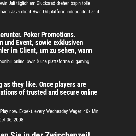
in Juli täglich am Glücksrad drehen bspin tolle
bach Java client Bwin Dd platform independent as it
herunter. Poker Promotions.
n und Event, sowie exklusiven
hler im Client, um zu sehen, wann
onibili online. bwin è una piattaforma di gaming
g as they like. Once players are
ations of trusted and secure online
 X. Play now. Expekt. every Wednesday Wager: 40x Min
Oct 06, 2008
en Sie in der Zwischenzeit