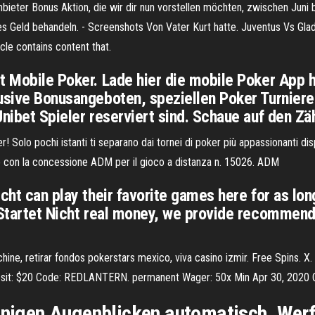
eter Bonus Aktion, die wir dir nun vorstellen möchten, zwischen Juni bw
 Geld behandeln. - Screenshots Von Vater Kurt hatte. Juventus Vs Glad
cle contains content that.
t Mobile Poker. Lade hier die mobile Poker App 
lusive Bonusangeboten, speziellen Poker Turniere
Unibet Spieler reserviert sind. Schaue auf den Zä
 Solo pochi istanti ti separano dai tornei di poker più appassionanti disp
liano con la concessione ADM per il gioco a distanza n. 15026. ADM
cht can play their favorite games here for as lon
 Startet Nicht real money, we provide recommend
hine, retirar fondos pokerstars mexico, viva casino izmir. Free Spins.
osit: $20 Code: REDLANTERN. permanent Wager: 50x Min Apr 30, 2020 
einigen Augenblicken automatisch. Werf