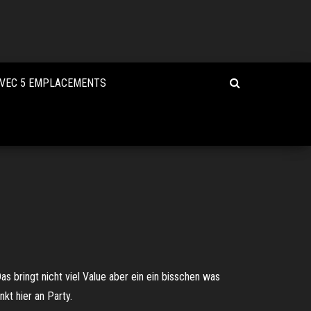
AVEC 5 EMPLACEMENTS
 bringt nicht viel Value aber ein ein bisschen was
kt hier an Party.