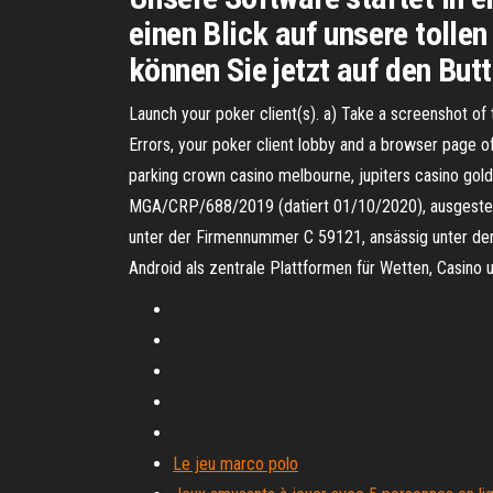
einen Blick auf unsere tollen
können Sie jetzt auf den Butt
Launch your poker client(s). a) Take a screenshot of 
Errors, your poker client lobby and a browser page of 
parking crown casino melbourne, jupiters casino gol
MGA/CRP/688/2019 (datiert 01/10/2020), ausgestellt
unter der Firmennummer C 59121, ansässig unter der
Android als zentrale Plattformen für Wetten, Casino
Le jeu marco polo