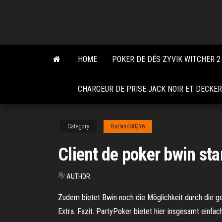
Skip
to
the
content
HOME
POKER DE DÉS ZYVIK WITCHER 2
CHARGEUR DE PRISE JACK NOIR ET DECKER
Category
Butland58296
Client de poker bwin sta
By
AUTHOR
Zudem bietet Bwin noch die Möglichkeit durch die ge
Extra. Fazit. PartyPoker bietet hier insgesamt einfac