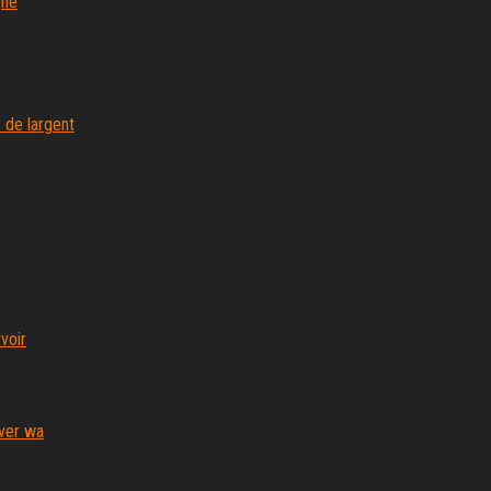
gne
 de largent
voir
ver wa