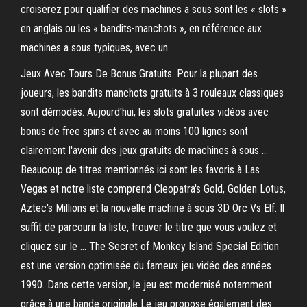
croiserez pour qualifier des machines a sous sont les « slots »
en anglais ou les « bandits-manchots », en référence aux
machines a sous typiques, avec un
Jeux Avec Tours De Bonus Gratuits. Pour la plupart des
joueurs, les bandits manchots gratuits à 3 rouleaux classiques
sont démodés. Aujourd'hui, les slots gratuites vidéos avec
bonus de free spins et avec au moins 100 lignes sont
clairement l'avenir des jeux gratuits de machines à sous …
Beaucoup de titres mentionnés ici sont les favoris à Las
Vegas et notre liste comprend Cleopatra's Gold, Golden Lotus,
Aztec's Millions et la nouvelle machine à sous 3D Orc Vs Elf. Il
suffit de parcourir la liste, trouver le titre que vous voulez et
cliquez sur le … The Secret of Monkey Island Special Edition
est une version optimisée du fameux jeu vidéo des années
1990. Dans cette version, le jeu est modernisé notamment
grâce à une bande originale Le jeu propose également des