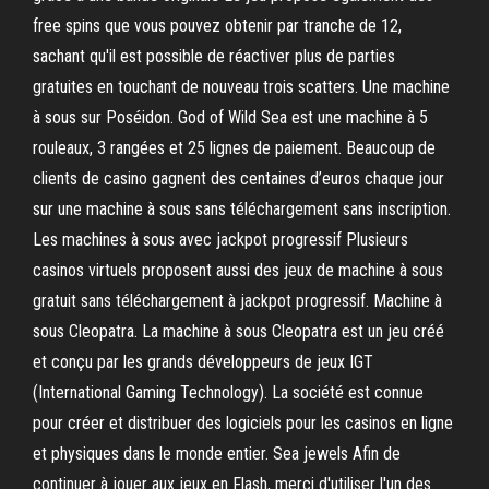
free spins que vous pouvez obtenir par tranche de 12,
sachant qu'il est possible de réactiver plus de parties
gratuites en touchant de nouveau trois scatters. Une machine
à sous sur Poséidon. God of Wild Sea est une machine à 5
rouleaux, 3 rangées et 25 lignes de paiement. Beaucoup de
clients de casino gagnent des centaines d’euros chaque jour
sur une machine à sous sans téléchargement sans inscription.
Les machines à sous avec jackpot progressif Plusieurs
casinos virtuels proposent aussi des jeux de machine à sous
gratuit sans téléchargement à jackpot progressif. Machine à
sous Cleopatra. La machine à sous Cleopatra est un jeu créé
et conçu par les grands développeurs de jeux IGT
(International Gaming Technology). La société est connue
pour créer et distribuer des logiciels pour les casinos en ligne
et physiques dans le monde entier. Sea jewels Afin de
continuer à jouer aux jeux en Flash, merci d'utiliser l'un des