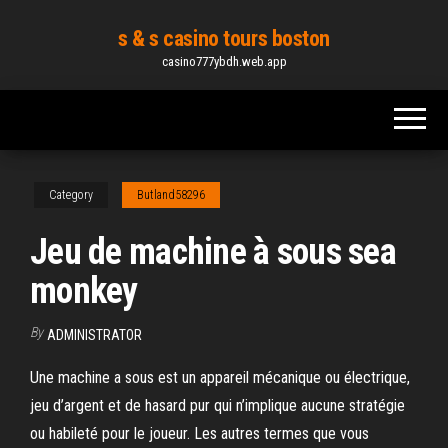
Skip
s & s casino tours boston
to
casino777ybdh.web.app
the
content
Category
Butland58296
Jeu de machine à sous sea
monkey
By
ADMINISTRATOR
Une machine a sous est un appareil mécanique ou électrique,
jeu d’argent et de hasard pur qui n’implique aucune stratégie
ou habileté pour le joueur. Les autres termes que vous