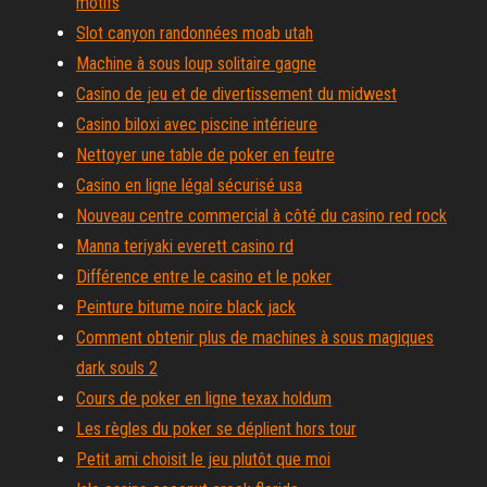
motifs
Slot canyon randonnées moab utah
Machine à sous loup solitaire gagne
Casino de jeu et de divertissement du midwest
Casino biloxi avec piscine intérieure
Nettoyer une table de poker en feutre
Casino en ligne légal sécurisé usa
Nouveau centre commercial à côté du casino red rock
Manna teriyaki everett casino rd
Différence entre le casino et le poker
Peinture bitume noire black jack
Comment obtenir plus de machines à sous magiques
dark souls 2
Cours de poker en ligne texax holdum
Les règles du poker se déplient hors tour
Petit ami choisit le jeu plutôt que moi