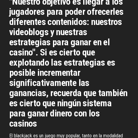
"Nuestro objetivo es llegar a los
jugadores para poder ofrecerles
diferentes contenidos: nuestros
videoblogs y nuestras
estrategias para ganar en el
casino". Si es cierto que
explotando las estrategias es
posible incrementar
significativamente las
ganancias, recuerda que también
es cierto que ningún sistema
para ganar dinero con los
casinos
El blackjack es un juego muy popular, tanto en la modalidad