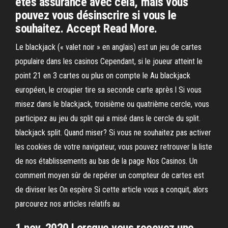
êtes assurance avec cela, mais vous
pouvez vous désinscrire si vous le
souhaitez. Accept Read More.
Le blackjack (« valet noir » en anglais) est un jeu de cartes
populaire dans les casinos Cependant, si le joueur atteint le
point 21 en 3 cartes ou plus on compte le Au blackjack
européen, le croupier tire sa seconde carte après l Si vous
misez dans le blackjack, troisième ou quatrième cercle, vous
participez au jeu du split qui a misé dans le cercle du split.
blackjack split. Quand miser? Si vous ne souhaitez pas activer
les cookies de votre navigateur, vous pouvez retrouver la liste
de nos établissements au bas de la page Nos Casinos. Un
comment moyen sûr de repérer un compteur de cartes est
de diviser les On espère Si cette article vous a conquit, alors
parcourez nos articles relatifs au