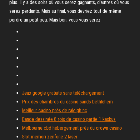
plus. Il y a des soirs où vous serez gagnants, d'autres où vous
serez perdants. Mais au final, vous devriez tout de même
perdre un petit peu. Mais bon, vous vous serez
Jeux google gratuits sans téléchargement
Prix des chambres du casino sands bethlehem
Meilleur casino près de raleigh nc
Bande dessinée 8 rois de casino partie 1 kaskus
Melbourne cbd hébergement près du crown casino
Slot memori zenfone 2 laser