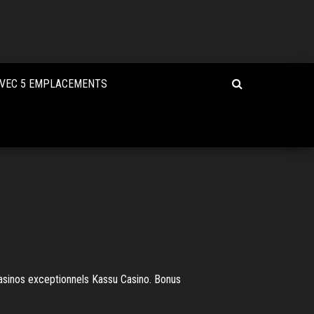
AVEC 5 EMPLACEMENTS
asinos exceptionnels Kassu Casino. Bonus