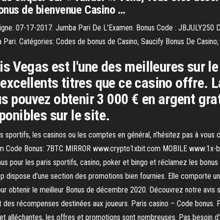
Bonus de bienvenue Casino …
igne. 07-17-2017. Jumba Pari De L'Examen. Bonus Code : JBJULY250 Doi
ari. Catégories: Codes de bonus de Casino, Saucify Bonus De Casino;
s Vegas est l'une des meilleures sur le
 excellents titres que ce casino offre. 
s pouvez obtenir 3 000 € en argent grat
ponibles sur le site.
s sportifs, les casinos ou les comptes en général, n'hésitez pas à vous
.com Code Bonus: 7BTC MIRROR www.crypto1xbit.com MOBILE www.1x-
 pour les paris sportifs, casino, poker et bingo et réclamez les bonus
op dispose d'une section des promotions bien fournies. Elle comporte un
i pour obtenir le meilleur Bonus de décembre 2020. Découvrez notre avis s
t des récompenses destinées aux joueurs. Paris casino – Code bonus. Pa
s et alléchantes, les offres et promotions sont nombreuses. Pas besoin d