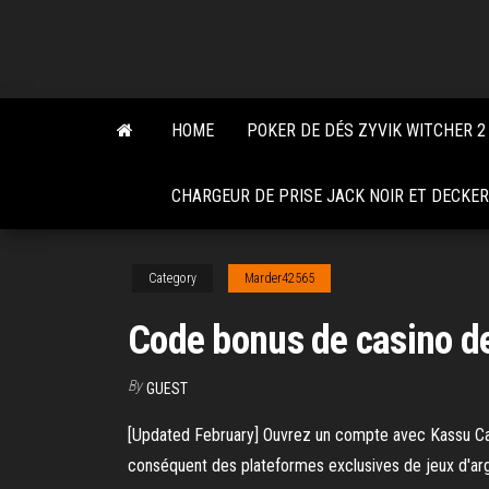
Skip
to
the
content
HOME
POKER DE DÉS ZYVIK WITCHER 2
CHARGEUR DE PRISE JACK NOIR ET DECKER
Category
Marder42565
Code bonus de casino de
By
GUEST
[Updated February] Ouvrez un compte avec Kassu Cas
conséquent des plateformes exclusives de jeux d'ar