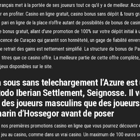
rançais met à la portée de ses joueurs tout ce qu’il y a de meilleur. Acc
n profiter. Casino en ligne gratuit, casino bonus sans dépôt & tours gr
ari en ligne de la place n'offre autant de possibilités de bonus de casi
e bonus gratuit, allant d'une promotion de 100% sur votre dépôt initial à
licence de Curaçao qui garantit son honnêteté, un gage de fiabilité enver
Le retrait des gains est nettement simplifié. La structure de bonus de Pa
nts titres que ce casino offre. La meilleure partie de cette offre complè
jeux disponibles sur le site.
 sous sans telechargement l’Azure est 
Rodo Iberian Settlement, Seignosse. Il 
s des joueurs masculins que des joueurs 
marin d’Hossegor avant de poser
nos premières promotions casino en ligne que vous pourrez découvrir es
 de jeu au casino, comme dans un vrai casino. Un maximum de 100 euros 