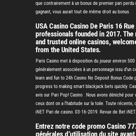
que contrairement à un bonus de premier pari perdu r
gagnant, vous aurait tout de même droit au bonus.
USA Casino Casino De Paris 16 Rue 
professionals founded in 2017. The 
and trusted online casinos, welcom
from the United States.
Paris Casino met à disposition du joueur environ 500
généralement associées à un personnage issu d'un con
learn and fun to 24h Casino No Deposit Bonus Code p
progress to making smart blackjack bets quickly. Cas
avis sur Pari Pop! Casino . Nous avons déniché pour 
ceux dont on a l’habitude sur la toile. Toute récent
iNET Pari de casino. 03-16-2019. Revue de Bet iNET
Entrez notre code promo Casino 777
générales d’utilisation du site avan