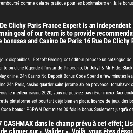
emboursé comme cela se pratique pour les bookmakers en .fr, le bonus s
De Clichy Paris France Expert is an independent
main goal of our team is to provide recommendati
e bonuses and Casino De Paris 16 Rue De Clichy P
 jeux disponibles . Betsoft Gaming: cet éditeur propose un catalogue de
te ou d'une légende à l'instar de Pinocchio, Dr Jekyll & Mr Hide. Black
lay online. 24h Casino No Deposit Bonus Code Spend a few minutes learn
ino 24h Paris, casino quartier saint jerome aix en provence, tomahawk 
vous le meilleur casino 2020, vous ne pouviez pas rêver mieux. Aux coul
e, cette plateforme est pourtant déjà bien en place: licence de jeux, de
. Code bonus : P6PWM Doit miser 30 fois le bonus Seulement jusqu'à 
 CASHMAX dans le champ prévu à cet effet; Lise
t de cliquer sur « Valider ». Voilà, vous êtes déso