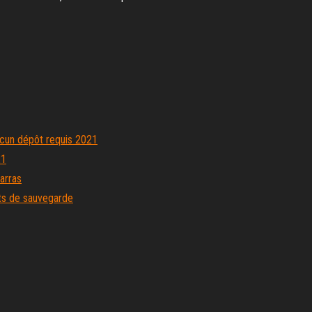
aucun dépôt requis 2021
21
arras
nts de sauvegarde