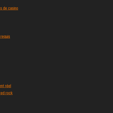
s de casino
 requis
nt réel
red rock