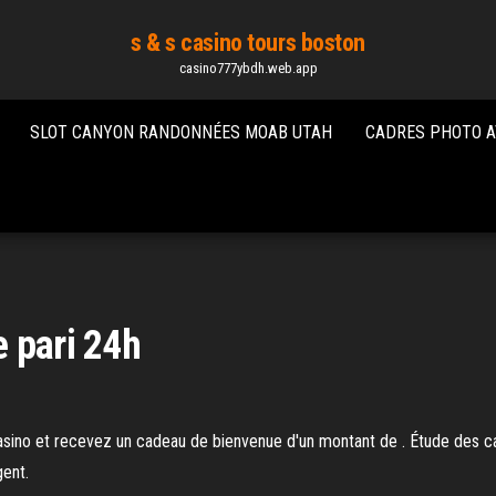
s & s casino tours boston
casino777ybdh.web.app
SLOT CANYON RANDONNÉES MOAB UTAH
CADRES PHOTO 
 pari 24h
ino et recevez un cadeau de bienvenue d'un montant de . Étude des c
gent.