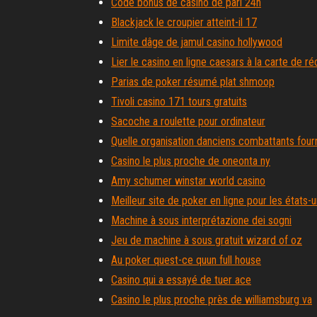
Code bonus de casino de pari 24h
Blackjack le croupier atteint-il 17
Limite dâge de jamul casino hollywood
Lier le casino en ligne caesars à la carte de 
Parias de poker résumé plat shmoop
Tivoli casino 171 tours gratuits
Sacoche a roulette pour ordinateur
Quelle organisation danciens combattants four
Casino le plus proche de oneonta ny
Amy schumer winstar world casino
Meilleur site de poker en ligne pour les états-u
Machine à sous interprétazione dei sogni
Jeu de machine à sous gratuit wizard of oz
Au poker quest-ce quun full house
Casino qui a essayé de tuer ace
Casino le plus proche près de williamsburg va