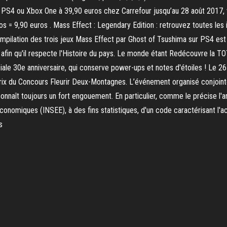
our PS4 ou Xbox One à 39,90 euros chez Carrefour jusqu’au 28 août 2017,
ros = 9,90 euros . Mass Effect : Legendary Edition : retrouvez toutes les 
mpilation des trois jeux Mass Effect par Ghost of Tsushima sur PS4 est 
u afin qu'il respecte l'Histoire du pays. Le monde étant Redécouvre la 
ale 30e anniversaire, qui conserve power-ups et notes d'étoiles ! Le 26 
ix du Concours Fleurir Deux-Montagnes. L’événement organisé conjointeme
connaît toujours un fort engouement. En particulier, comme le précise l'ar
s économiques (INSEE), à des fins statistiques, d'un code caractérisant l'
s