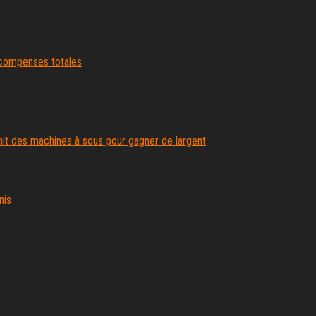
récompenses totales
nit des machines à sous pour gagner de largent
nis