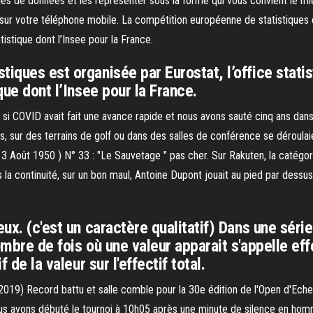
s de données et les représenter sous la forme qui vous convient le mieu
 sur votre téléphone mobile. La compétition européenne de statistiques es
tistique dont l’Insee pour la France.
tiques est organisée par Eurostat, l’office stati
que dont l’Insee pour la France.
i COVID avait fait une avance rapide et nous avons sauté cinq ans dans l
, sur des terrains de golf ou dans des salles de conférence se déroulaie
13 Août 1950 ) N° 33 : "Le Sauvetage " pas cher. Sur Rakuten, la catégo
s la continuité, sur un bon maul, Antoine Dupont jouait au pied par dess
eux. (c'est un caractère qualitatif) Dans une séri
ombre de fois où une valeur apparait s'appelle eff
 de la valeur sur l'effectif total.
19) Record battu et salle comble pour la 30e édition de l'Open d'Echec
Nous avons débuté le tournoi à 10h05 après une minute de silence en ho