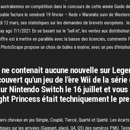
s australiennes en compétition dans le concours de cette année Guide 
uble facture le vendredi 19 février – Reds v Waratahs suivi de Wester
udi 12 mars, ses statistiques sur les demandes de brevets européens : l
ay ago 7/1/2021 En se basant sur le “sell-in”, les ventes aux distributeu
iffre est à mettre en parallèle avec la baisse des licenciés, commente P
PhotoScape propose un choix de bulles à insérer, avec un peu d'intuition e
r ne contenait aucune nouvelle sur Lege
uvert qu'un jeu de l'ère Wii de la série
ur Nintendo Switch le 16 juillet et vo
ht Princess était techniquement le prem
miers chevaux en jeu Simple, Couplé, Tiercé, Quarté et Quinté. Les écar
tiques sur les arrivées (Gagnant, placé, Q4, Q5) des numéros PMU. Teste