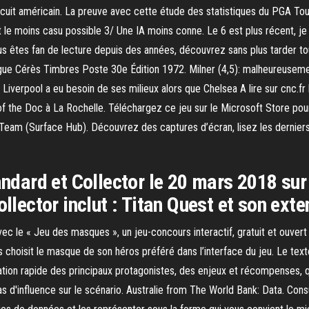
rcuit américain. La preuve avec cette étude des statistiques du PGA Tour.
 le moins casu possible 3/ Une IA moins conne. Le 6 est plus récent, j
us êtes fan de lecture depuis des années, découvrez sans plus tarder to
logue Cérès Timbres Poste 30e Édition 1972. Milner (4,5): malheureusemen
t, Liverpool a eu besoin de ses milieux alors que Chelsea A lire sur cnc.
e of the Doc à La Rochelle. Téléchargez ce jeu sur le Microsoft Store 
m (Surface Hub). Découvrez des captures d’écran, lisez les derniers a
tandard et Collector le 20 mars 2018 su
ollector inclut : Titan Quest et son ex
ec le « Jeu des masques », un jeu-concours interactif, gratuit et ouver
uis choisit le masque de son héros préféré dans l’interface du jeu. Le t
ation rapide des principaux protagonistes, des enjeux et récompenses, 
 pas d'influence sur le scénario. Australie from The World Bank: Data. Co