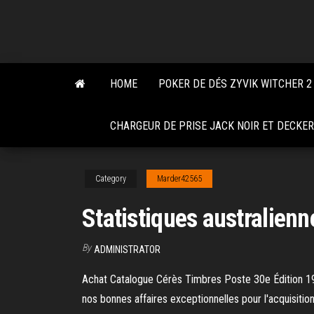
Skip
to
the
content
HOME
POKER DE DÉS ZYVIK WITCHER 2
CHARGEUR DE PRISE JACK NOIR ET DECKER
Category
Marder42565
Statistiques australienne
By
ADMINISTRATOR
Achat Catalogue Cérès Timbres Poste 30e Édition 197
nos bonnes affaires exceptionnelles pour l'acquisiti