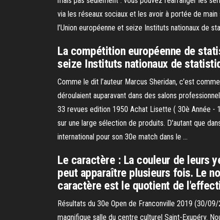
mais pas seulement : vous pouvez réarranger les série
via les réseaux sociaux et les avoir à portée de main
l’Union européenne et seize Instituts nationaux de sta
La compétition européenne de statis
seize Instituts nationaux de statisti
Comme le dit l’auteur Marcus Sheridan, c’est comme s
déroulaient auparavant dans des salons professionnels
33 revues edition 1950 Achat Lisette ( 30è Année - 
sur une large sélection de produits. D'autant que dan
international pour son 30e match dans le …
Le caractère : La couleur de leurs y
peut apparaître plusieurs fois. Le n
caractère est le quotient de l'effectif
Résultats du 30e Open de Franconville 2019 (30/09/20
magnifique salle du centre culturel Saint-Exupéry. 